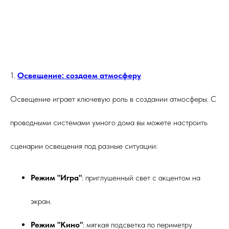
1.
Освещение: создаем атмосферу
Освещение играет ключевую роль в создании атмосферы. С
проводными системами умного дома вы можете настроить
сценарии освещения под разные ситуации:
Режим "Игра"
: приглушенный свет с акцентом на
экран.
Режим "Кино"
: мягкая подсветка по периметру