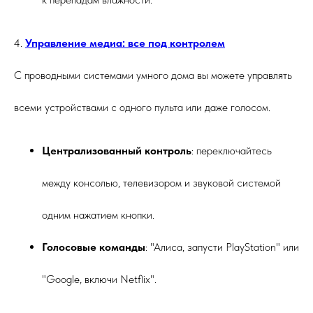
4.
Управление медиа: все под контролем
С проводными системами умного дома вы можете управлять
всеми устройствами с одного пульта или даже голосом.
Централизованный контроль
: переключайтесь
между консолью, телевизором и звуковой системой
одним нажатием кнопки.
Голосовые команды
: "Алиса, запусти PlayStation" или
"Google, включи Netflix".