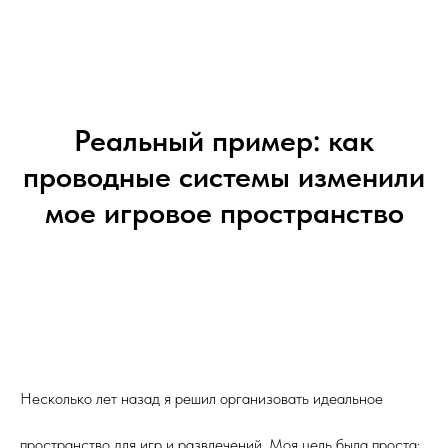
Реальный пример: как
проводные системы изменили
мое игровое пространство
Несколько лет назад я решил организовать идеальное
пространство для игр и развлечений. Моя цель была проста: