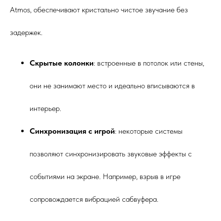
Atmos, обеспечивают кристально чистое звучание без
задержек.
Скрытые колонки
: встроенные в потолок или стены,
они не занимают место и идеально вписываются в
интерьер.
Синхронизация с игрой
: некоторые системы
позволяют синхронизировать звуковые эффекты с
событиями на экране. Например, взрыв в игре
сопровождается вибрацией сабвуфера.