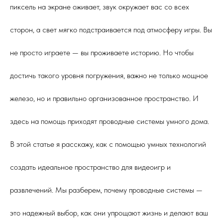
пиксель на экране оживает, звук окружает вас со всех
сторон, а свет мягко подстраивается под атмосферу игры. Вы
не просто играете — вы проживаете историю. Но чтобы
достичь такого уровня погружения, важно не только мощное
железо, но и правильно организованное пространство. И
здесь на помощь приходят проводные системы умного дома.
В этой статье я расскажу, как с помощью умных технологий
создать идеальное пространство для видеоигр и
развлечений. Мы разберем, почему проводные системы —
это надежный выбор, как они упрощают жизнь и делают ваш