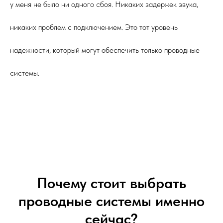
у меня не было ни одного сбоя. Никаких задержек звука,
никаких проблем с подключением. Это тот уровень
надежности, который могут обеспечить только проводные
системы.
Почему стоит выбрать
проводные системы именно
сейчас?