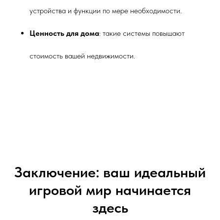
устройства и функции по мере необходимости.
Ценность для дома
: такие системы повышают
стоимость вашей недвижимости.
Заключение: ваш идеальный
игровой мир начинается
здесь