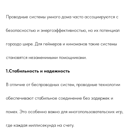
Проводные системы умного дома часто ассоциируются с
безопасностью и энергоэффективностью, но их потенциал
гораздо шире. Для геймеров и киноманов такие системы
становятся незаменимыми помощниками.
1.Стабильность и надежность
В отличие от беспроводных систем, проводные технологии
обеспечивают стабильное соединение без задержек и
помех. Это особенно важно для многопользовательских игр,
где каждая миллисекунда на счету.