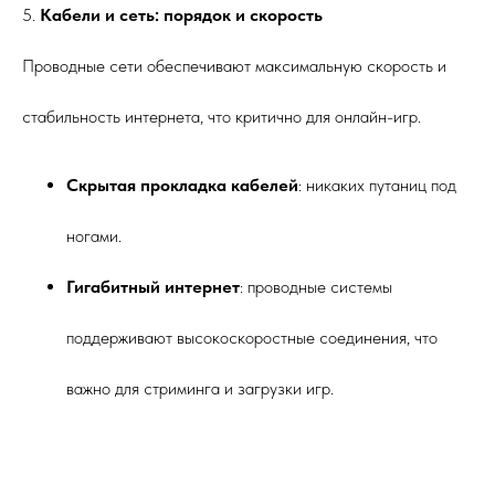
5.
Кабели и сеть: порядок и скорость
Проводные сети обеспечивают максимальную скорость и
стабильность интернета, что критично для онлайн-игр.
Скрытая прокладка кабелей
: никаких путаниц под
ногами.
Гигабитный интернет
: проводные системы
поддерживают высокоскоростные соединения, что
важно для стриминга и загрузки игр.