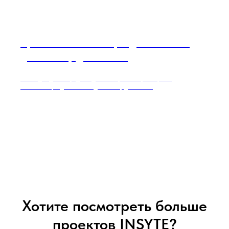
Проект автоматизации для частного
дома площадью 300 м²
Умный дом для загородного дома в Пермском крае. Проект
автоматизации для частного дома площадью 300 м²
Хотите посмотреть больше
проектов INSYTE?